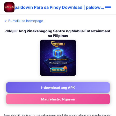
paldowin Para sa Pinoy Download | paldowin Authentic Cashback Today ⭐
← Bumalik sa homepage
dddjili: Ang Pinakabagong Sentro ng Mobile Entertainment
sa Pilipinas
I-download ang APK
Magrehistro Ngayon
Ang dddjili ay isang makabagong mobile application na naglalayong