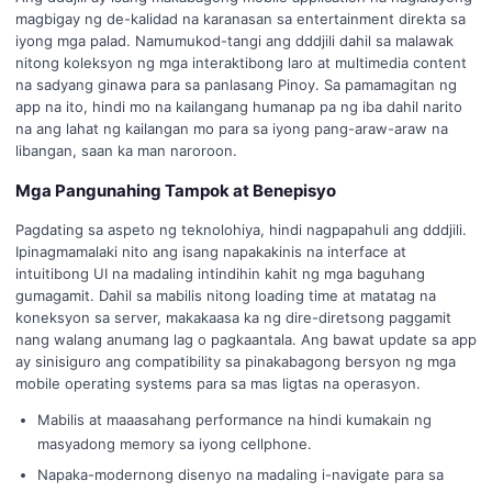
magbigay ng de-kalidad na karanasan sa entertainment direkta sa
iyong mga palad. Namumukod-tangi ang dddjili dahil sa malawak
nitong koleksyon ng mga interaktibong laro at multimedia content
na sadyang ginawa para sa panlasang Pinoy. Sa pamamagitan ng
app na ito, hindi mo na kailangang humanap pa ng iba dahil narito
na ang lahat ng kailangan mo para sa iyong pang-araw-araw na
libangan, saan ka man naroroon.
Mga Pangunahing Tampok at Benepisyo
Pagdating sa aspeto ng teknolohiya, hindi nagpapahuli ang dddjili.
Ipinagmamalaki nito ang isang napakakinis na interface at
intuitibong UI na madaling intindihin kahit ng mga baguhang
gumagamit. Dahil sa mabilis nitong loading time at matatag na
koneksyon sa server, makakaasa ka ng dire-diretsong paggamit
nang walang anumang lag o pagkaantala. Ang bawat update sa app
ay sinisiguro ang compatibility sa pinakabagong bersyon ng mga
mobile operating systems para sa mas ligtas na operasyon.
Mabilis at maaasahang performance na hindi kumakain ng
masyadong memory sa iyong cellphone.
Napaka-modernong disenyo na madaling i-navigate para sa