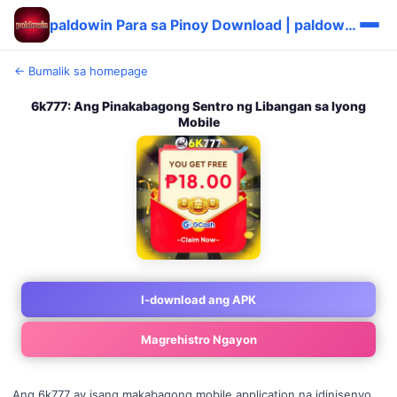
paldowin Para sa Pinoy Download | paldowin Authentic Cashback Today ⭐
← Bumalik sa homepage
6k777: Ang Pinakabagong Sentro ng Libangan sa Iyong
Mobile
I-download ang APK
Magrehistro Ngayon
Ang 6k777 ay isang makabagong mobile application na idinisenyo