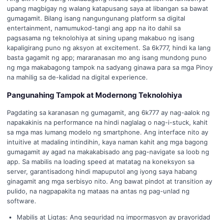
upang magbigay ng walang katapusang saya at libangan sa bawat
gumagamit. Bilang isang nangungunang platform sa digital
entertainment, namumukod-tangi ang app na ito dahil sa
pagsasama ng teknolohiya at sining upang makabuo ng isang
kapaligirang puno ng aksyon at excitement. Sa 6k777, hindi ka lang
basta gagamit ng app; mararanasan mo ang isang mundong puno
ng mga makabagong tampok na sadyang ginawa para sa mga Pinoy
na mahilig sa de-kalidad na digital experience.
Pangunahing Tampok at Modernong Teknolohiya
Pagdating sa karanasan ng gumagamit, ang 6k777 ay nag-aalok ng
napakakinis na performance na hindi naglalag o nag-i-stuck, kahit
sa mga mas lumang modelo ng smartphone. Ang interface nito ay
intuitive at madaling intindihin, kaya naman kahit ang mga bagong
gumagamit ay agad na makakabisado ang pag-navigate sa loob ng
app. Sa mabilis na loading speed at matatag na koneksyon sa
server, garantisadong hindi mapuputol ang iyong saya habang
ginagamit ang mga serbisyo nito. Ang bawat pindot at transition ay
pulido, na nagpapakita ng mataas na antas ng pag-unlad ng
software.
Mabilis at Ligtas: Ang seguridad ng impormasyon ay prayoridad